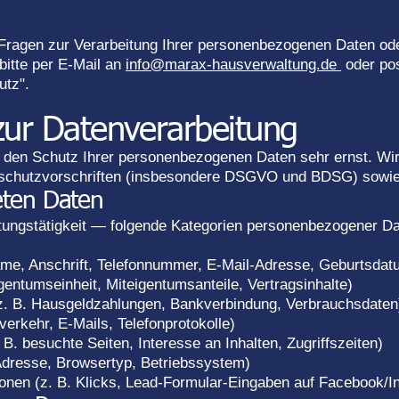
Fragen zur Verarbeitung Ihrer personenbezogenen Daten ode
bitte per E-Mail an
info@marax-hausverwaltung.de
oder pos
utz".
zur Datenverarbeitung
n Schutz Ihrer personenbezogenen Daten sehr ernst. Wir 
schutzvorschriften (insbesondere DSGVO und BDSG) sowie 
teten Daten
itungstätigkeit — folgende Kategorien personenbezogener Da
me, Anschrift, Telefonnummer, E-Mail-Adresse, Geburtsdat
gentumseinheit, Miteigentumsanteile, Vertragsinhalte)
z. B. Hausgeldzahlungen, Bankverbindung, Verbrauchsdaten
erkehr, E-Mails, Telefonprotokolle)
. besuchte Seiten, Interesse an Inhalten, Zugriffszeiten)
-Adresse, Browsertyp, Betriebssystem)
onen (z. B. Klicks, Lead-Formular-Eingaben auf Facebook/I