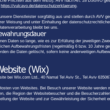
iche Pflichten aus dem WEG). AVV nach Art. 28 DSGVO ges
:
https://vulcavo.de/datenschutzerklaerung
.
unsere Dienstleister sorgfältig aus und stellen durch AVV 
rer Weisung und unter Einhaltung der datenschutzrechtlich
atenverarbeitung bleibt bei uns.
bewahrungsdauer
en Daten so lange, wie es zur Erfüllung der jeweiligen Zwec
htlichen Aufbewahrungsfristen (regelmäßig 6 bzw. 10 Jahre
erden die Daten gelöscht, sofern keine anderweitigen Aufb
Website (Wix)
ite bei Wix.com Ltd., 40 Namal Tel Aviv St., Tel Aviv 635067
 Hosten von Websites. Bei Besuch unserer Website werden m
en, die Region der Websitebesucher und die Besucherzahlen
tellung der Website und zur Gewährleistung der Sicherheit e