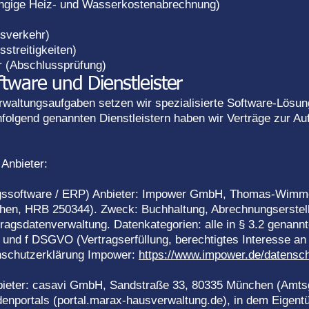
ängige Heiz- und Wasserkostenabrechnung)
gsverkehr)
streitigkeiten)
r (Abschlussprüfung)
ftware und Dienstleister
Verwaltungsaufgaben setzen wir spezialisierte Software-Lösu
achfolgend genannten Dienstleistern haben wir Verträge zur 
 Anbieter:
ssoftware / ERP) Anbieter: Impower GmbH, Thomas-Wimm
en, HRB 250344). Zweck: Buchhaltung, Abrechnungserstel
agsdatenverwaltung. Datenkategorien: alle in § 3.2 genannt
 b und f DSGVO (Vertragserfüllung, berechtigtes Interesse an
nschutzerklärung Impower:
https://www.impower.de/datensc
bieter: casavi GmbH, Sandstraße 33, 80335 München (Amts
denportals (portal.marax-hausverwaltung.de), in dem Eigen