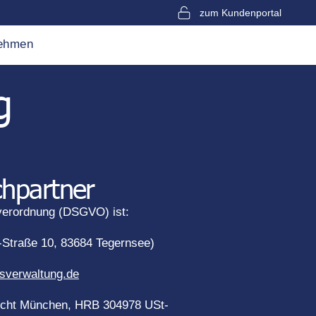
zum Kundenportal
ehmen
g
chpartner
dverordnung (DSGVO) ist:
Straße 10, 83684 Tegernsee)
verwaltung.de
ericht München, HRB 304978 USt-