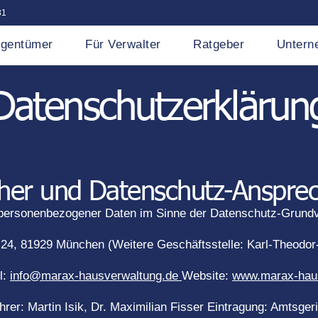
31
igentümer
Für Verwalter
Ratgeber
Untern
Datenschutzerklärun
cher und Datenschutz-Anspre
ng personenbezogener Daten im Sinne der Datenschutz-Grun
, 81929 München (Weitere Geschäftsstelle: Karl-Theodor-
l:
info@marax-hausverwaltung.de
Website:
www.marax-haus
hrer: Martin Isik, Dr. Maximilian Fisser Eintragung: Amtsg