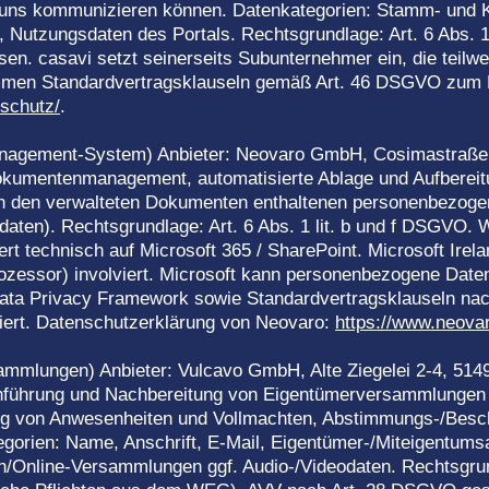
 uns kommunizieren können. Datenkategorien: Stamm- und K
Nutzungsdaten des Portals. Rechtsgrundlage: Art. 6 Abs. 1 
n. casavi setzt seinerseits Subunternehmer ein, die teil
ommen Standardvertragsklauseln gemäß Art. 46 DSGVO zum 
nschutz/
.
gement-System) Anbieter: Neovaro GmbH, Cosimastraße 
umentenmanagement, automatisierte Ablage und Aufbereitu
in den verwalteten Dokumenten enthaltenen personenbezoge
en). Rechtsgrundlage: Art. 6 Abs. 1 lit. b und f DSGVO. W
ert technisch auf Microsoft 365 / SharePoint. Microsoft Irela
rozessor) involviert. Microsoft kann personenbezogene Daten
ata Privacy Framework sowie Standardvertragsklauseln nac
ziert. Datenschutzerklärung von Neovaro:
https://www.neova
mlungen) Anbieter: Vulcavo GmbH, Alte Ziegelei 2-4, 514
hführung und Nachbereitung von Eigentümerversammlungen (
g von Anwesenheiten und Vollmachten, Abstimmungs-/Besch
gorien: Name, Anschrift, E-Mail, Eigentümer-/Miteigentumsa
/Online-Versammlungen ggf. Audio-/Videodaten. Rechtsgrundl