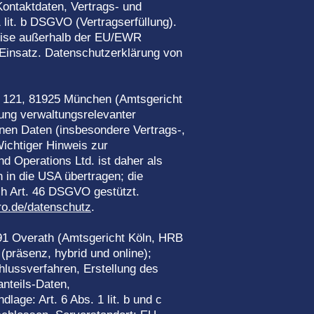
ontaktdaten, Vertrags- und
lit. b DSGVO (Vertragserfüllung).
weise außerhalb der EU/EWR
Einsatz. Datenschutzerklärung von
121, 81925 München (Amtsgericht
ng verwaltungsrelevanter
nen Daten (insbesondere Vertrags-,
ichtiger Hinweis zur
nd Operations Ltd. ist daher als
 in die USA übertragen; die
h Art. 46 DSGVO gestützt.
ro.de/datenschutz
.
91 Overath (Amtsgericht Köln, HRB
präsenz, hybrid und online);
lussverfahren, Erstellung des
nteils-Daten,
age: Art. 6 Abs. 1 lit. b und c