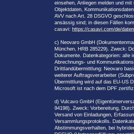
einsehen, Anliegen melden und mit
Objektdaten, Kommunikationsdaten, 
AVV nach Art. 28 DSGVO geschlosse
ansässig sind; in diesen Fällen k
casavi:
https://casavi.com/de/date
c) Neovaro GmbH (Dokumentenmana
München, HRB 285229). Zweck: Dok
Dokumente. Datenkategorien: alle 
Abrechnungs- und Kommunikationsdat
Drittlandübermittlung: Neovaro basi
weiterer Auftragsverarbeiter (Subp
Übermittlung wird auf das EU-US D
Microsoft ist nach dem DPF zertifi
d) Vulcavo GmbH (Eigentümerversam
94198). Zweck: Vorbereitung, Durc
Versand von Einladungen, Erfassun
Versammlungsprotokolls. Datenkate
Abstimmungsverhalten, bei hybriden