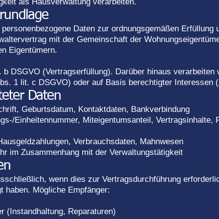
gkeit als Hausverwaltung verarbeiten.
rundlage
r personenbezogene Daten zur ordnungsgemäßen Erfüllung u
erwaltervertrag mit der Gemeinschaft der Wohnungseigentü
en Eigentümern.
it. b DSGVO (Vertragserfüllung). Darüber hinaus verarbeiten w
Abs. 1 lit. c DSGVO) oder auf Basis berechtigter Interessen (
teter Daten
rift, Geburtsdatum, Kontaktdaten, Bankverbindung
s-/Einheitennummer, Miteigentumsanteil, Vertragsinhalte, P
 Hausgeldzahlungen, Verbrauchsdaten, Mahnwesen
hr im Zusammenhang mit der Verwaltungstätigkeit
en
usschließlich, wenn dies zur Vertragsdurchführung erforderlic
ligt haben. Mögliche Empfänger:
r (Instandhaltung, Reparaturen)