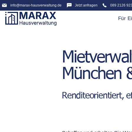
info@marax-hausverwaltung.de
Jetzt anfragen
089 2126 92
Für E
Mietverwal
München &
Renditeorientiert, ef