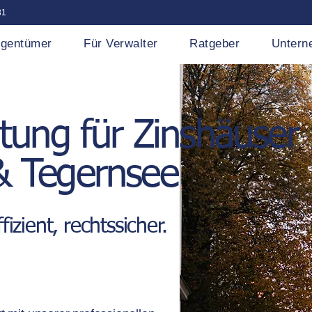
31
igentümer
Für Verwalter
Ratgeber
Untern
tung für Zinshäuser
 Tegernsee
fizient, rechtssicher.