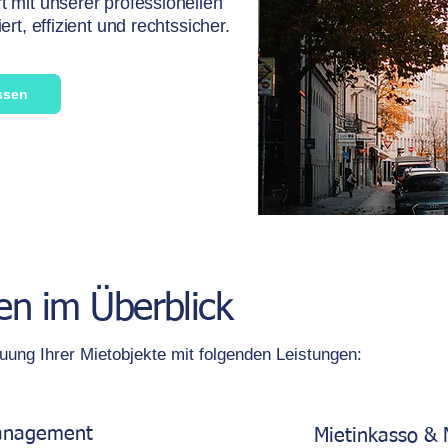
t mit unserer professionellen
rt, effizient und rechtssicher.
assen
en im Überblick
ung Ihrer Mietobjekte mit folgenden Leistungen:​
anagement
Mietinkasso &