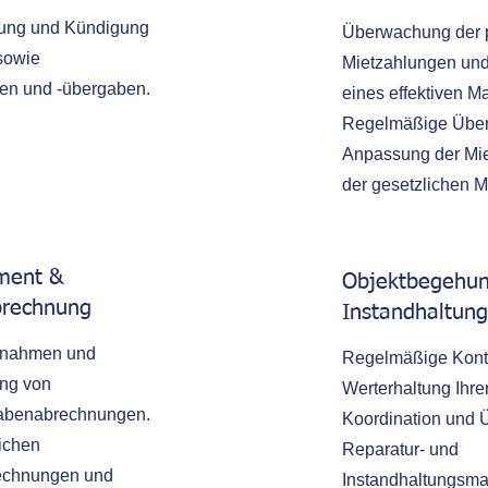
tung und Kündigung
Überwachung der p
sowie
Mietzahlungen und
n und -übergaben.
eines effektiven 
Regelmäßige Über
Anpassung der Mi
der gesetzlichen M
ment &
Objektbegehu
rechnung
Instandhaltu
nnahmen und
Regelmäßige Kontr
ung von
Werterhaltung Ihre
abenabrechnungen.
Koordination und
lichen
Reparatur- und
echnungen und
Instandhaltungsm