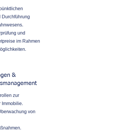
ünktlichen
 Durchführung
Mahnwesens.
prüfung und
etpreise im Rahmen
öglichkeiten.
n.
ngen &
ngsmanagement
ollen zur
r Immobilie.
 Überwachung von
aßnahmen.